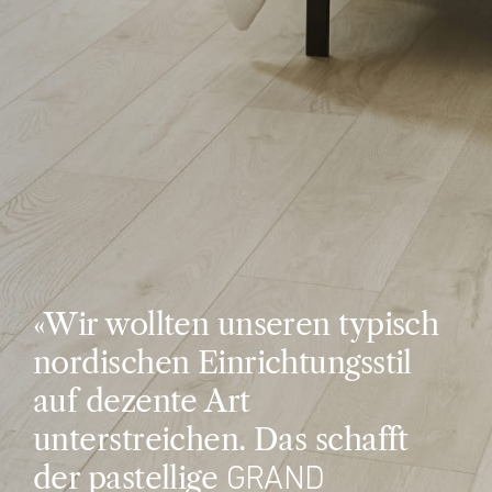
«Wir wollten unseren typisch
nordischen Einrichtungsstil
auf dezente Art
unterstreichen. Das schafft
der pastellige
GRAND